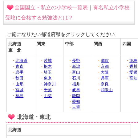
全国国立・私立の小学校一覧表｜有名私立小学校
受験に合格する勉強法とは？
ご覧になりたい都道府県をクリックしてください
北海道
関東
中部
関西
四国
東 北
・
北海道
・
茨城
・
長野
・
滋賀
・
徳島
・
青森
・
栃木
・
新潟
・
京都
・
香川
・
岩手
・
埼玉
・
富山
・
大阪
・
愛媛
・
秋田
・
東京
・
石川
・
兵庫
・
高知
・
山形
・
神奈川
・
福井
・
奈良
・
宮城
・
千葉
・
岐阜
・
和歌山
・
福島
・
山梨
・
静岡
・
愛知
・
三重
北海道・東北
北海道